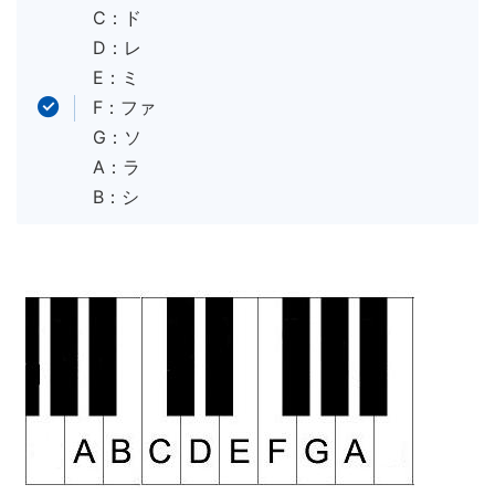
C：ド
D：レ
E：ミ
F：ファ
G：ソ
A：ラ
B：シ