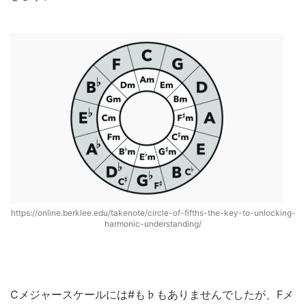
https://online.berklee.edu/takenote/circle-of-fifths-the-key-to-unlocking-
harmonic-understanding/
Cメジャースケールには#も♭もありませんでしたが、Fメ