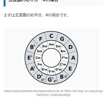
まずは五度圏の右半分、#の場合です。
https://online.berklee.edu/takenote/circle-of-fifths-the-key-to-unlocking-
harmonic-understanding/