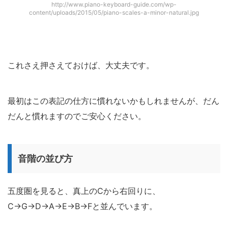
http://www.piano-keyboard-guide.com/wp-
content/uploads/2015/05/piano-scales-a-minor-natural.jpg
これさえ押さえておけば、大丈夫です。
最初はこの表記の仕方に慣れないかもしれませんが、だん
だんと慣れますのでご安心ください。
音階の並び方
五度圏を見ると、真上のCから右回りに、
C→G→D→A→E→B→Fと並んでいます。