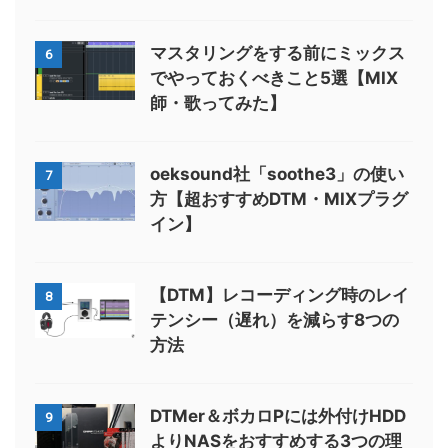
マスタリングをする前にミックス
6
でやっておくべきこと5選【MIX
師・歌ってみた】
oeksound社「soothe3」の使い
7
方【超おすすめDTM・MIXプラグ
イン】
【DTM】レコーディング時のレイ
8
テンシー（遅れ）を減らす8つの
方法
DTMer＆ボカロPには外付けHDD
9
よりNASをおすすめする3つの理