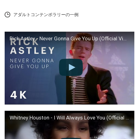
アダルトコンテンポラリーの一例
Rick Astley - Never Gonna Give You Up (Official Video) (4K Remaster)
Whitney Houston - I Will Always Love You (Official 4K Video)