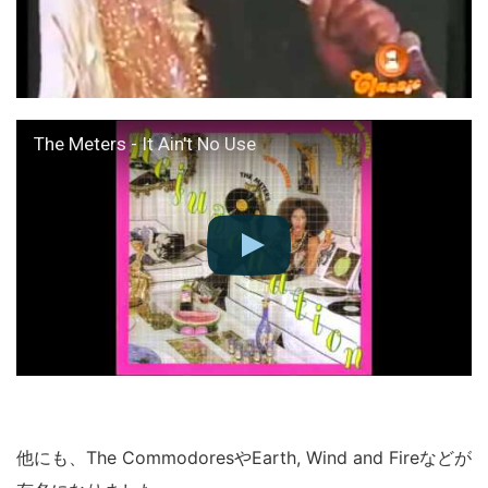
The Meters - It Ain't No Use
他にも、The CommodoresやEarth, Wind and Fireなどが