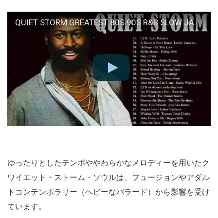
QUIET STORM GREATEST 80S 90S R&B SLOW JAMS Peabo Bryson, Teddy Pendergrass, Rose Royce and more
ゆったりとしたテンポややわらかなメロディーを用いたク
ワイエット・ストーム・ソウルは、フュージョンやアダル
トコンテンポラリー（ヘビーなバラード）から影響を受け
ています。