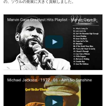
の、ソウルの発展に大きく貢献しました。
Marvin Gaye Greatest Hits Playlist - Marvin Gaye Best Songs Of All Time
Michael Jackson - 1972 - 01 - Ain't No Sunshine