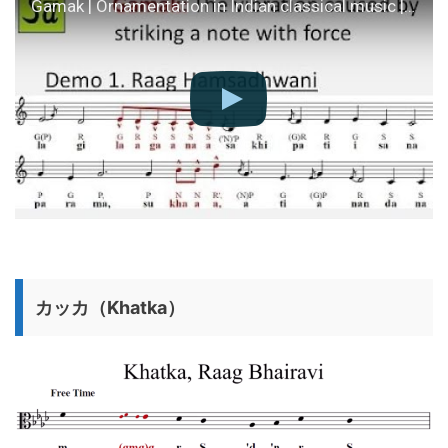
Gamak | Ornamentation in Indian classical music | Raag Hindustani
カッカ（Khatka）