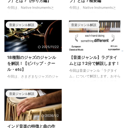
プ）とは？【作り方編】
プ）とは？概要編
今回は、Native Instrumentsと
今回は、Native Instrumentsと
Ben Cantilが解説する「Glitch
Ben Cantilが解説する「Glitch
Hop（グリッチホップ）の作り
Hop（グリッチホップ）の作り
方」をまとめました。この記事で
方」をまとめました。この記事で
音楽ジャンル解説
音楽ジャンル解説
は「作り方編」として、Glitch
は「作り方編」として、Glitch
Hopの楽曲の作り方を解説しま
Hopとは何か、このジャンルのは
す。
じまりから音楽的な特徴を解説し
2025/11/22
2025/10/23
ます。
18種類のジャズのジャンル
【音楽ジャンル】ラグタイ
を解説！【ビバップ・クー
ムとは？2分で解説します！
ル・etc】
今回は音楽ジャンル「ラグタイ
ム」について解説します。おそら
今回は、さまざまなジャズのジャ
くラグタイムで最も有名な楽曲
ンル・種類をまとめました。「ジ
は、スコット・ジョプリンの「エ
ャズ」と言ってもいろいろなスタ
ンターテイナー」でしょう。この
イルがあり、それぞれ特徴が異な
音楽ジャンル解説
記事では、このラグタイムについ
ります。この記事では18種類のジ
て詳しく解説していきます。
ャズスタイルをご紹介しますの
で、ぜひお気に入りのスタイルを
2026/1/2
見つけてみてください。
インド音楽の特徴と曲の作