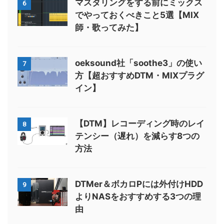
マスタリングをする前にミックス
6
でやっておくべきこと5選【MIX
師・歌ってみた】
oeksound社「soothe3」の使い
7
方【超おすすめDTM・MIXプラグ
イン】
【DTM】レコーディング時のレイ
8
テンシー（遅れ）を減らす8つの
方法
DTMer＆ボカロPには外付けHDD
9
よりNASをおすすめする3つの理
由