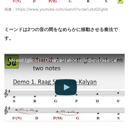
画像：https://www.youtube.com/watch?v=be1J4dQ5g0A
ミーンドは2つの音の間をなめらかに移動させる奏法で
す。
Meend (glides) | Ornamentation in Indian classical music | Raag Hindustani