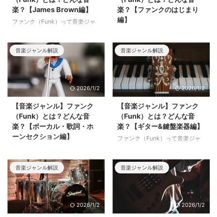
楽？【James Brown編】
楽？【ファンクのはじまり
編】
ファンク（Funk）って音楽ジャ
ンルがあるのは知ってるけど、ど
ファンク（Funk）って音楽ジャ
んな音楽かと言われるとざっくり
ンルがあるのは知ってるけど、ど
したイメージしか浮かばない...こ
音楽ジャンル解説
音楽ジャンル解説
んな音楽かと言われるとざっくり
のような方のための記事です。今
したイメージしか浮かばない...こ
回はファンクの歴史のうち、ファ
のような方のための記事です。今
ンクの重要人物「James
回はファンクの歴史のうち、初
2026/1/2
2026/1/2
Brown」が活躍した時代について
期・ファンクのはじまりについて
解説していきます。
解説していきます。
【音楽ジャンル】ファンク
【音楽ジャンル】ファンク
（Funk）とは？どんな音
（Funk）とは？どんな音
楽？【ボーカル・歌詞・ホ
楽？【ギター&鍵盤楽器編】
ーンセクション編】
ファンク（Funk）って音楽ジャ
ンルがあるのは知ってるけど、ど
ファンク（Funk）って音楽ジャ
んな音楽かと言われるとざっくり
ンルがあるのは知ってるけど、ど
したイメージしか浮かばない...こ
音楽ジャンル解説
音楽ジャンル解説
んな音楽かと言われるとざっくり
のような方のための記事です。今
したイメージしか浮かばない...こ
回はファンクにおけるギター・鍵
のような方のための記事です。今
盤楽器の特徴について解説してい
回はファンクにおけるボーカル・
2026/1/2
2026/1/2
きます。
歌詞・ホーンセクションの特徴に
ついて解説していきます。