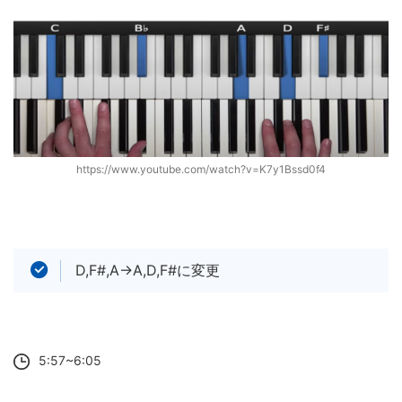
https://www.youtube.com/watch?v=K7y1Bssd0f4
D,F#,A→A,D,F#に変更
5:57~6:05