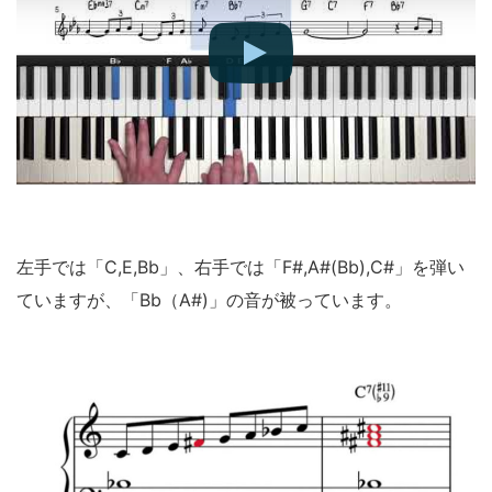
左手では「C,E,Bb」、右手では「F#,A#(Bb),C#」を弾い
ていますが、「Bb（A#)」の音が被っています。