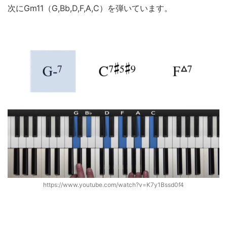
次にGm11（G,Bb,D,F,A,C）を弾いています。
https://www.youtube.com/watch?v=K7y1Bssd0f4