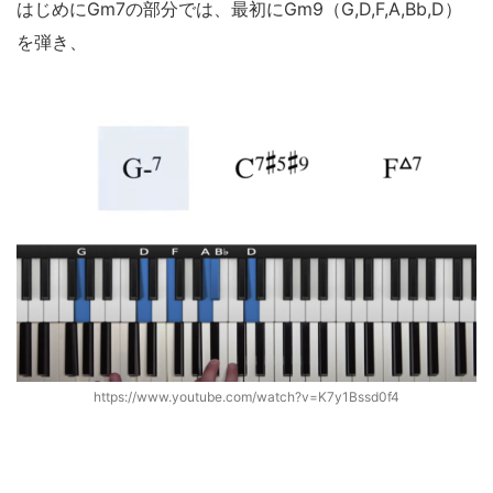
はじめにGm7の部分では、最初にGm9（G,D,F,A,Bb,D）
を弾き、
https://www.youtube.com/watch?v=K7y1Bssd0f4