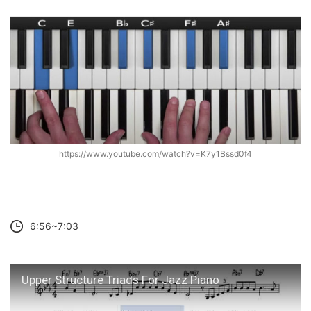
https://www.youtube.com/watch?v=K7y1Bssd0f4
6:56~7:03
Upper Structure Triads For Jazz Piano