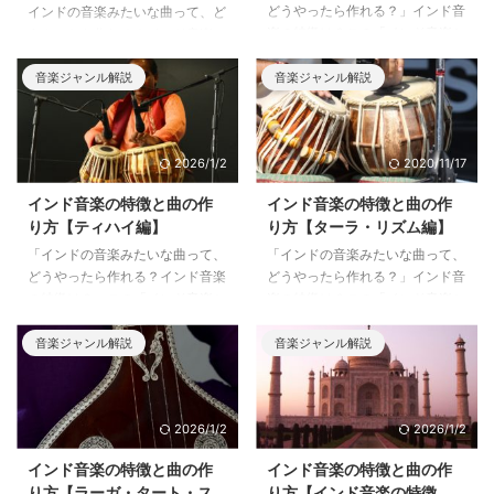
どうやったら作れる？」インド音
インドの音楽みたいな曲って、ど
楽の特徴は？この「インド音楽シ
うやったら作れる？インド音楽の
リーズ」は、このような疑問にお
特徴は？この「インド音楽シリー
答えする内容です。今回はPart5
ズ」は、このような疑問にお答え
音楽ジャンル解説
音楽ジャンル解説
として、インド音楽の特徴の一つ
する内容です。今回はインド音楽
でもある「装飾音」について解説
シリーズ最終回として、インド音
していきます。
楽で使われる楽器や「ドローン」
2026/1/2
2020/11/17
などの特殊な奏法、楽曲構成の特
徴について解説していきます！
インド音楽の特徴と曲の作
インド音楽の特徴と曲の作
り方【ティハイ編】
り方【ターラ・リズム編】
「インドの音楽みたいな曲って、
「インドの音楽みたいな曲って、
どうやったら作れる？インド音楽
どうやったら作れる？」インド音
の特徴は？」この「インド音楽シ
楽の特徴は？この「インド音楽シ
リーズ」は、このような疑問にお
リーズ」は、このような疑問にお
答えする内容です。今回はPart4
答えする内容です。今回はPart3
音楽ジャンル解説
音楽ジャンル解説
として、インド音楽において特徴
として、インド音楽のリズムの基
的な「ティハイ」について解説し
本である「ターラ」について解説
ていきます。
していきます。
2026/1/2
2026/1/2
インド音楽の特徴と曲の作
インド音楽の特徴と曲の作
り方【ラーガ・タート・ス
り方【インド音楽の特徴