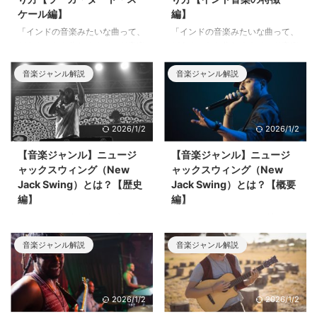
ケール編】
編】
「インドの音楽みたいな曲って、
「インドの音楽みたいな曲って、
どうやったら作れる？インド音楽
どうやったら作れる？インド音楽
の特徴は？」この「インド音楽シ
の特徴は？」この「インド音楽シ
リーズ」は、このような疑問にお
リーズ」は、このような疑問にお
音楽ジャンル解説
音楽ジャンル解説
答えする内容です。今回はPart2
答えする内容です。今回はPart1
として、インド音楽の音階・スケ
として、「インド音楽を特徴付け
ールの基本となる「ラーガ」「タ
る要素」や有名なアーティストな
2026/1/2
2026/1/2
ート」について解説していきま
ど、インド音楽の概要をざっくり
す。
解説していきます。
【音楽ジャンル】ニュージ
【音楽ジャンル】ニュージ
ャックスウィング（New
ャックスウィング（New
Jack Swing）とは？【歴史
Jack Swing）とは？【概要
編】
編】
ニュージャックスウィング
ニュージャックスウィング
（New Jack Swing）ってどうい
（New Jack Swing）ってどうい
音楽ジャンル解説
音楽ジャンル解説
う音楽？どういう特徴があるの？
う音楽？どういう特徴があるの？
今回はこのような疑問にお答えす
今回はこのような疑問にお答えす
る内容です。様々な要素を取り入
る内容です。様々な要素を取り入
れて作られたこのジャンルについ
れて作られたこのジャンルについ
2026/1/2
2026/1/2
て、リズムの特徴や楽器、歴史な
て、リズムの特徴や楽器、歴史な
どを詳しく解説していきます。と
どを詳しく解説していきます！と