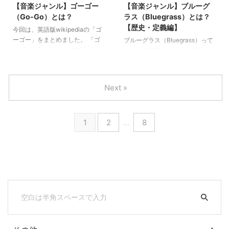
【音楽ジャンル】ゴーゴー
【音楽ジャンル】ブルーグ
てもイケてるかっこいい音楽なの
てもイケてるかっこいい音楽なの
（Go-Go）とは？
ラス（Bluegrass）とは？
で、ぜひ参考にしてください。
で、ぜひ参考にしてください。
【歴史・定義編】
今回は、英語版wikipediaの「ゴ
ーゴー」をまとめました。 「ゴ
ブルーグラス（Bluegrass）って
ーゴー（Go-Go）ってどういう
どういう音楽？どういう特徴があ
音楽？」「どういう特徴や歴史が
るの？今回はこのような疑問にお
あるの？」という方はぜひ参考に
答えする内容です。昔のアメリカ
してください。 ゴーゴー（Go-
を思い出させるようなサウンドが
Next »
Go）とは？ ゴーゴーは、アメリ
特徴のこのジャンルについて、リ
カのワシントンD.C.を起源として
ズムの特徴や楽器、歴史などを詳
ファンクから生まれた、ポピュラ
しく解説していきます。
1
2
…
8
ーミュージックのサブジャンルの
一つです。 1960年代終わりから
1970年代終わりにかけては、ワ
シントンの大都市圏でこの場所独
特の音楽スタイルとして人気があ
りました。 2020年には、ワシン
トンの「公式音楽」として認定さ
れ ...