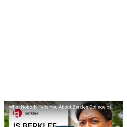
What Nobody Tells You About Berklee College of Music (Q&A)