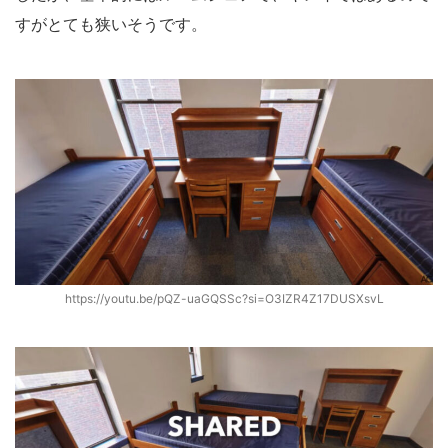
すがとても狭いそうです。
https://youtu.be/pQZ-uaGQSSc?si=O3IZR4Z17DUSXsvL