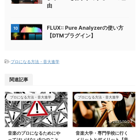
由
FLUX:: Pure Analyzerの使い方
10
【DTMプラグイン】
-
プロになる方法・音大進学
関連記事
プロになる方法・音大進学
プロになる方法・音大進学
2026/5/2
2025/10/23
音楽のプロになるためにや
音楽大学・専門学校に行く
ってはいけない5つのこと
メリットとデメリット【音