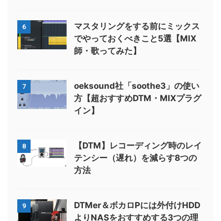
マスタリングをする前にミックス
6
でやっておくべきこと5選【MIX
師・歌ってみた】
oeksound社「soothe3」の使い
7
方【超おすすめDTM・MIXプラグ
イン】
【DTM】レコーディング時のレイ
8
テンシー（遅れ）を減らす8つの
方法
DTMer＆ボカロPには外付けHDD
9
よりNASをおすすめする3つの理