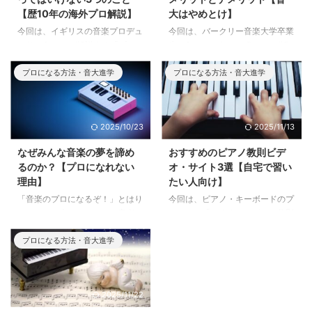
【歴10年の海外プロ解説】
大はやめとけ】
今回は、イギリスの音楽プロデュ
今回は、バークリー音楽大学卒業
ーサーOceanが解説する「プロに
生のStuart Lehman-Brownが解
なるためにやってはいけないこ
説する「あなたは音楽学校に行く
と」をまとめました。音楽プロデ
べきか？」をまとめました。自身
プロになる方法・音大進学
プロになる方法・音大進学
ュース歴10年、ヒップホップを
が世界で最も有名な音楽大学を卒
中心にこれまで数多くの楽曲提供
業した経験をもとに、音楽大学に
を行なっているOceanが正直に解
行くべきかどうかを徹底的に解説
2025/10/23
2025/11/13
説します。
します。かなり現実的な話になっ
ていますので、音大に行くかどう
なぜみんな音楽の夢を諦め
おすすめのピアノ教則ビデ
か迷っている方の参考になりま
るのか？【プロになれない
オ・サイト3選【自宅で習い
す。
理由】
たい人向け】
「音楽のプロになるぞ！」とはり
今回は、ピアノ・キーボードのプ
きっていた人も、いつしか音楽の
ロによる「おすすめのピアノ教則
夢を諦め、音楽をやめてしまうこ
プログラム」を3つご紹介しま
とがあります。音楽の夢を持つ人
す。どれも現役のプロが監修して
プロになる方法・音大進学
はたくさんいるのに、なぜみんな
制作されたプログラムですので、
やめてしまうのでしょうか？これ
お子さんから社会人の方まで安心
まで数多くのアマチュアやプロを
して受講することができます。
2025/11/22
見てきたプロが、この理由を「青
帯」と「竹」の例を用いてわかり