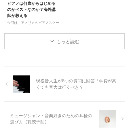
ピアノは何歳からはじめる
やすく解説します。
のがベストなのか？海外講
師が教える
今回は、アメリカのピアノスクー
ル・Hoffman Academyが解説す
る「ピアノは何歳からはじめるの
がベストなのか？」をまとめまし
もっと読む
た。この記事では、これまで数多
くの生徒を見てきたHoffman
Academyが考える「ピアノは何
歳からはじめるべきか？」を解説
します。
現役音大生が8つの質問に回答「学費が高
くても音大は行くべき？」
ミュージシャン・音楽好きのための耳栓の
選び方【難聴予防】