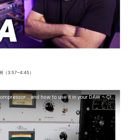
:57~4:45）
Why producers love the LA-2A compressor... and how to use it in your DAW – Classic gear