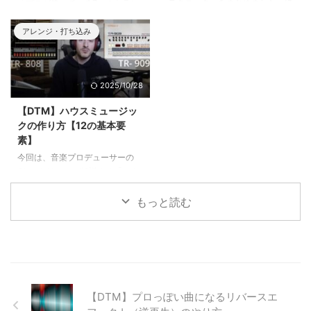
キラ系のサウンド 1つ目のコツは
テクニック」をまとめました。ほ
「プロが使っている7つのトラン
「キラキラ系のサウンドを取り入
んの少しの工夫でドラムがかっこ
ジションの秘密」をまとめまし
れること」です。 高 ...
よくなるテクニックですので、ぜ
た。AメロからBメロへ行くと
アレンジ・打ち込み
ひお試しください。
き、Bメロからサビへ行くときな
ど、楽曲中で場面転換をするとき
はスムーズに次へつなげたいでし
2025/10/28
ょう。最も有名なのがドラムのフ
ィルインですが、それ以外にも使
【DTM】ハウスミュージッ
えるトランジションはたくさんあ
クの作り方【12の基本要
ります！
素】
今回は、音楽プロデューサーの
Olean’s Houseが解説する「ハウ
スミュージックのプロデューサー
が知っておくべき基本」をまとめ
もっと読む
ました。ハウスミュージックを作
るなら絶対に知っておきたい12の
要素と、おすすめプラグイン・音
源をご紹介します。
【DTM】プロっぽい曲になるリバースエ