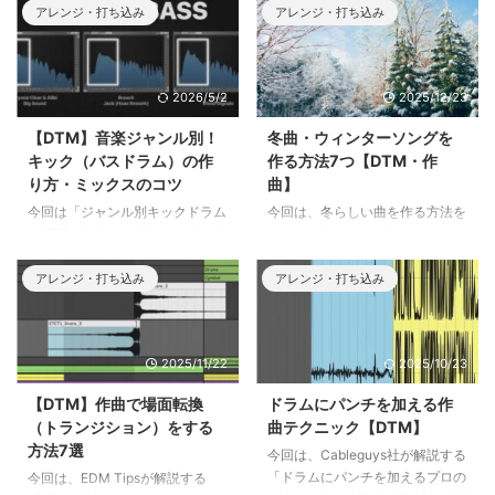
アレンジ・打ち込み
アレンジ・打ち込み
2026/5/2
2025/12/23
【DTM】音楽ジャンル別！
冬曲・ウィンターソングを
キック（バスドラム）の作
作る方法7つ【DTM・作
り方・ミックスのコツ
曲】
今回は「ジャンル別キックドラム
今回は、冬らしい曲を作る方法を
の解説」をまとめました。テック
まとめました。 クリスマスソン
ハウス・メロディックテクノ＆ハ
グの作曲や、冬の寒さを表現した
ウス・ドラムンベース・アフロハ
いときに使えるコツを7つご紹介
アレンジ・打ち込み
アレンジ・打ち込み
ウス・テクノ・ダブステップ・ト
します。 ポップスだけでなく、
ランス・ハードコアの8つのジャ
ゲーム音楽や映画音楽にも使えま
ンルの、それぞれのキックの作り
すので、ぜひ参考にしてくださ
2025/11/22
2025/10/23
方のコツをご紹介します。
い。
https://www.youtube.com/watc
【DTM】作曲で場面転換
ドラムにパンチを加える作
h?v=T0FPs-
（トランジション）をする
曲テクニック【DTM】
RcaI0https://www.youtube.com/
方法7選
watch?v=r1sXrIJhmoY 冬曲・ウ
今回は、Cableguys社が解説する
ィンターソングを作る方法1.キラ
「ドラムにパンチを加えるプロの
今回は、EDM Tipsが解説する