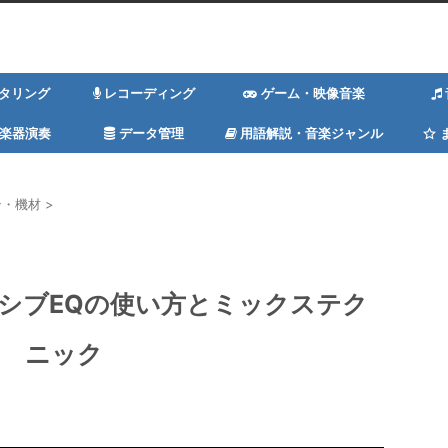
スタリング
レコーディング
ゲーム・映像音楽
楽器演奏
データ管理
用語解説・音楽ジャンル
ン・機材
>
ッシブEQの使い方とミックステク
ニック