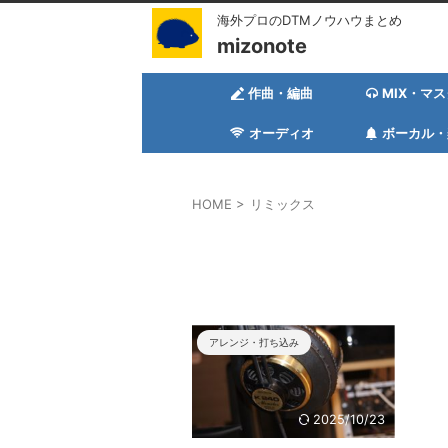
海外プロのDTMノウハウまとめ
mizonote
作曲・編曲
MIX・マ
オーディオ
ボーカル・
HOME
>
リミックス
アレンジ・打ち込み
2025/10/23