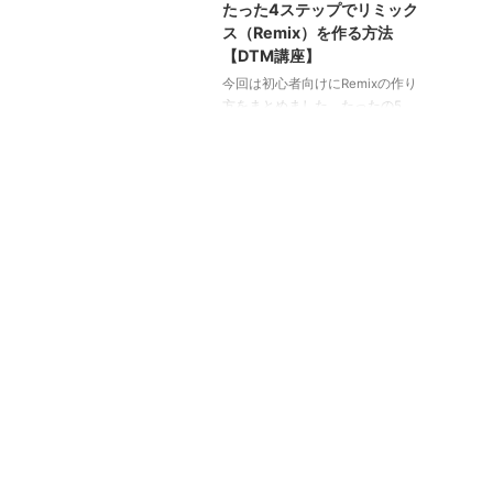
たった4ステップでリミック
ス（Remix）を作る方法
【DTM講座】
今回は初心者向けにRemixの作り
方をまとめました。たったの5
分、全4ステップでできますの
で、初心者の方はぜひ最後までご
覧ください。