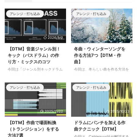
アレンジ・打ち込み
アレンジ・打ち込み
2026/5/2
2025/12/23
【DTM】音楽ジャンル別！
冬曲・ウィンターソングを
キック（バスドラム）の作
作る方法7つ【DTM・作
り方・ミックスのコツ
曲】
今回は「ジャンル別キックドラム
今回は、冬らしい曲を作る方法を
の解説」をまとめました。テック
まとめました。 クリスマスソン
ハウス・メロディックテクノ＆ハ
グの作曲や、冬の寒さを表現した
ウス・ドラムンベース・アフロハ
いときに使えるコツを7つご紹介
アレンジ・打ち込み
アレンジ・打ち込み
ウス・テクノ・ダブステップ・ト
します。 ポップスだけでなく、
ランス・ハードコアの8つのジャ
ゲーム音楽や映画音楽にも使えま
ンルの、それぞれのキックの作り
すので、ぜひ参考にしてくださ
2025/11/22
2025/10/23
方のコツをご紹介します。
い。
https://www.youtube.com/watc
【DTM】作曲で場面転換
ドラムにパンチを加える作
h?v=T0FPs-
（トランジション）をする
曲テクニック【DTM】
RcaI0https://www.youtube.com/
方法7選
watch?v=r1sXrIJhmoY 冬曲・ウ
今回は、Cableguys社が解説する