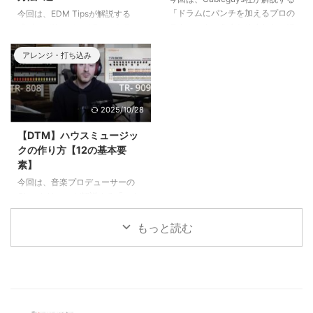
ィンターソングを作る方法1.キラ
「ドラムにパンチを加えるプロの
今回は、EDM Tipsが解説する
キラ系のサウンド 1つ目のコツは
テクニック」をまとめました。ほ
「プロが使っている7つのトラン
「キラキラ系のサウンドを取り入
んの少しの工夫でドラムがかっこ
ジションの秘密」をまとめまし
れること」です。 高 ...
よくなるテクニックですので、ぜ
た。AメロからBメロへ行くと
アレンジ・打ち込み
ひお試しください。
き、Bメロからサビへ行くときな
ど、楽曲中で場面転換をするとき
はスムーズに次へつなげたいでし
2025/10/28
ょう。最も有名なのがドラムのフ
ィルインですが、それ以外にも使
【DTM】ハウスミュージッ
えるトランジションはたくさんあ
クの作り方【12の基本要
ります！
素】
今回は、音楽プロデューサーの
Olean’s Houseが解説する「ハウ
スミュージックのプロデューサー
が知っておくべき基本」をまとめ
もっと読む
ました。ハウスミュージックを作
るなら絶対に知っておきたい12の
要素と、おすすめプラグイン・音
源をご紹介します。