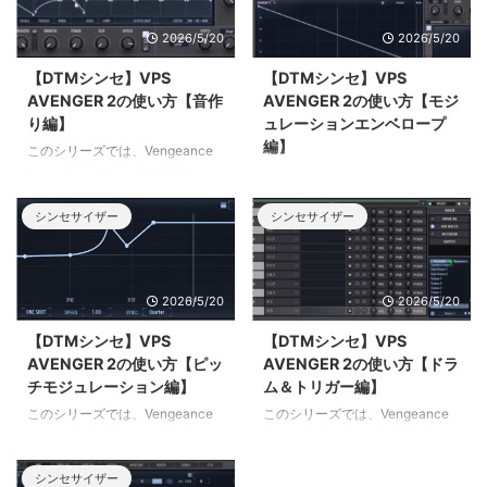
2026/5/20
2026/5/20
【DTMシンセ】VPS
【DTMシンセ】VPS
AVENGER 2の使い方【音作
AVENGER 2の使い方【モジ
り編】
ュレーションエンベロープ
編】
このシリーズでは、Vengeance
Sound社「VPS AVENGER 2」の
このシリーズでは、Vengeance
使い方をまとめています。このペ
Sound社「VPS AVENGER 2」の
ージでは、さまざまなスタイルの
シンセサイザー
シンセサイザー
使い方をまとめています。このペ
音作りを仕方をご紹介します。
ージでは、画面中央下側にある
「モジュレーションエンベロープ
（MOD ENVタブ）」の使い方を
2026/5/20
2026/5/20
ご紹介します。
【DTMシンセ】VPS
【DTMシンセ】VPS
AVENGER 2の使い方【ピッ
AVENGER 2の使い方【ドラ
チモジュレーション編】
ム＆トリガー編】
このシリーズでは、Vengeance
このシリーズでは、Vengeance
Sound社「VPS AVENGER 2」の
Sound社「VPS AVENGER 2」の
使い方をまとめています。このペ
使い方をまとめています。このペ
ージでは、画面中央下側にある
ージでは、ドラムトラックとトリ
シンセサイザー