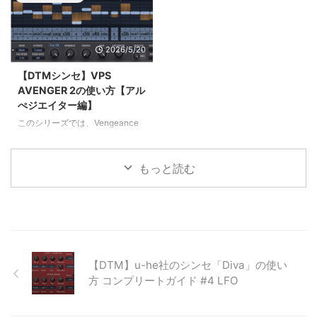
「ピッチモジュレーション
ガーの使い方をご紹介します。
（PITCHタブ）」の使い方をご紹
介します。
2026/5/20
【DTMシンセ】VPS
AVENGER 2の使い方【アル
ぺジエイター編】
このシリーズでは、Vengeance
Sound社「VPS AVENGER 2」の
使い方をまとめています。このペ
ージでは、アルペジエイターの使
もっと読む
い方をご紹介します。
【DTM】u-he社のシンセ「Diva」の使い
方 コンプリートガイド #4 LFO