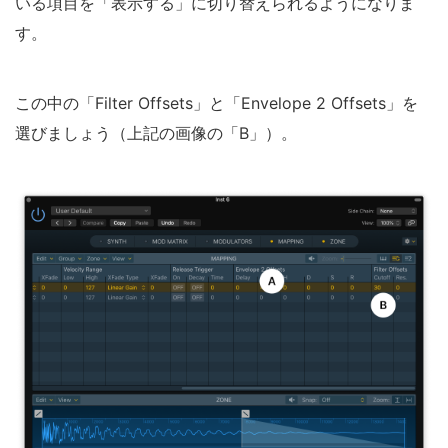
いる項目を「表示する」に切り替えられるようになりま
す。
この中の「Filter Offsets」と「Envelope 2 Offsets」を
選びましょう（上記の画像の「B」）。