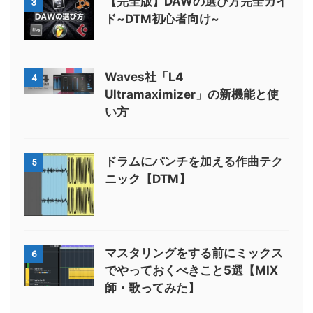
【完全版】DAWの選び方完全ガイ
3
ド~DTM初心者向け~
Waves社「L4
4
Ultramaximizer」の新機能と使
い方
ドラムにパンチを加える作曲テク
5
ニック【DTM】
マスタリングをする前にミックス
6
でやっておくべきこと5選【MIX
師・歌ってみた】