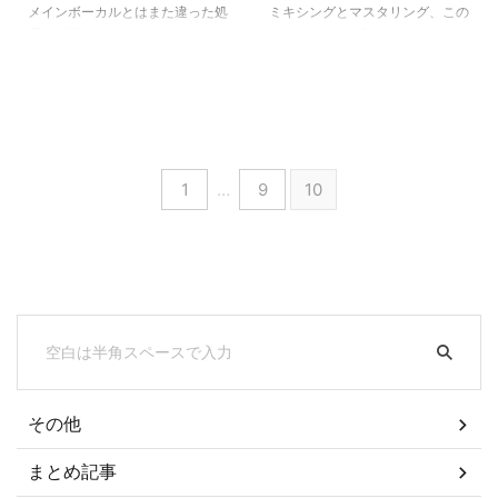
メインボーカルとはまた違った処
ミキシングとマスタリング、この
理が必要になるバッキングボーカ
2つは一体何が違うのでしょう
ルは。一体どのようにミックスす
か？ 今回は、iZotope社のDaniel
ればいいの？ 今回はこのような
Dixon氏による解説をまとめまし
疑問にお応えする内容です。 ミ
た。 この記事を読み終わる頃に
キシングエンジニアのTony
は、ミキシングとマスタリングの
Maseratiが解説する「バッキング
違いがしっかり理解できるように
ボーカルのMixテクニックをまと
なります！
1
…
9
10
めました。
その他
まとめ記事