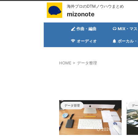
海外プロのDTMノウハウまとめ
mizonote
作曲・編曲
MIX・マ
オーディオ
ボーカル・
HOME
>
データ整理
データ管理
デー
2026/1/2