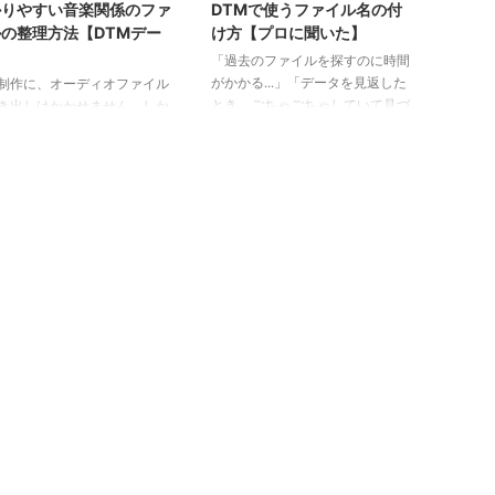
かりやすい音楽関係のファ
DTMで使うファイル名の付
の整理方法【DTMデー
け方【プロに聞いた】
】
「過去のファイルを探すのに時間
がかかる...」「データを見返した
制作に、オーディオファイル
とき、ごちゃごちゃしていて見づ
き出しはかかせません。しか
らい」 今回は、このようなお悩
ーディオファイルが溜まりに
みをお持ちの方のために、DTMで
ってしまい、「このファイ
使うファイルの名前の付け方をま
どこやったっけ...？」と混乱
とめました。 この解説を読んで
しまうこともあるでしょう。
実践すれば、データ探しで無駄な
で今回は「わかりやすいフォ
時間を取られたりすることはなく
の分け方」をご紹介します。
なります！