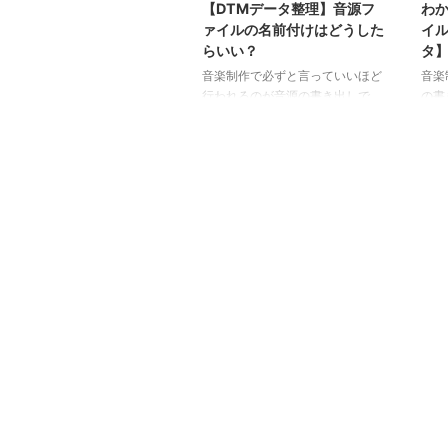
【DTMデータ整理】音源フ
わ
ァイルの名前付けはどうした
イル
らいい？
タ
音楽制作で必ずと言っていいほど
音楽
行われるのが音源の書き出しで
の書
す。音源ファイルを大量に抱え込
しオ
み、最終的にどのファイルがどの
溜ま
バージョンなのか区別がつかず、
ル、
目的のファイルを探すのに時間が
して
かかってしまうことも。そこで重
そこ
要になるのが「ファイル名の付け
ルダ
方」です。今回は「よりよいファ
イル名の付け方」をかんたんにま
とめ、ご紹介します。