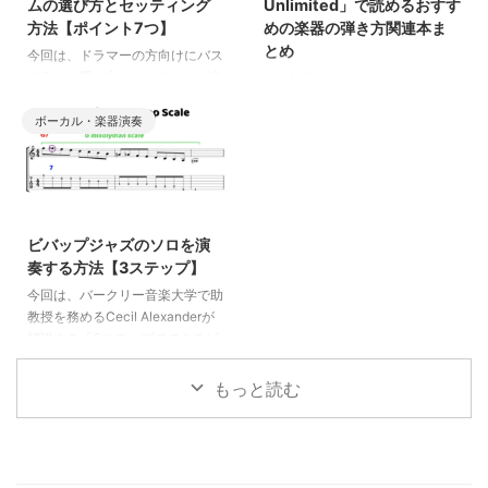
ムの選び方とセッティング
Unlimited」で読めるおすす
方法【ポイント7つ】
めの楽器の弾き方関連本ま
とめ
今回は、ドラマーの方向けにバス
ドラムの選び方とセッティング方
この記事では、AmazonのKindle
法をまとめました。 ドラムで使
Unlimitedで読めるおすすめの楽
うバスドラムを選ぶときにどんな
ボーカル・楽器演奏
器の弾き方関連本をご紹介しま
ことに気をつければよいのか、ど
す。Kindle Unlimitedは、月額
のようにセッティングすればいい
1000円程度で対象本がすべて読
のか、ポイントを7つをご紹介し
み放題になるサービスです。月に
2025/10/23
ます。
1冊読めば元が取れるので、2冊以
上読むと非常にお得です。ぜひこ
ビバップジャズのソロを演
の機会に登録してみてください！
奏する方法【3ステップ】
今回は、バークリー音楽大学で助
教授を務めるCecil Alexanderが
解説する「3ステップでできるビ
バップソロのやり方」をまとめま
した。ビバップはジャズの中でも
もっと読む
音が多くテンポも速いことで有名
です。そんな難しそうなビバップ
でソロを演奏するには、どうした
らよいのでしょうか？