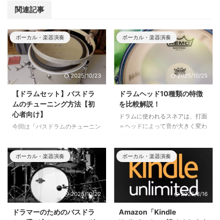
関連記事
ボーカル・楽器演奏
ボーカル・楽器演奏
2025/10/23
2025/10/25
【ドラムセット】バスドラ
ドラムヘッド10種類の特徴
ムのチューニング方法【初
を比較解説！
心者向け】
ドラムに使われるスネアは、打面
＝ヘッドによって音が大きく変わ
今回は「バスドラムのチューニン
ります。ここでは、ドラムヘッド
グの仕方」をまとめました。バス
の中でも特に有名な10種類のヘ
ドラムのチューニングをする前に
ッドを使いながら、その特徴を解
知っておきたいことと、実際のチ
ボーカル・楽器演奏
ボーカル・楽器演奏
説していきます。
ューニング方法をご紹介します。
2025/10/22
2025/8/16
ドラマーのためのバスドラ
Amazon「Kindle