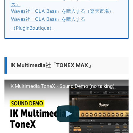
ス）
Waves社「CLA Bass」を購入する（楽天市場）
Waves社「CLA Bass」を購入する
（PluginBoutique）
IK Multimedia社「TONEX MAX」
IK Multimedia ToneX - Sound Demo (no talking)