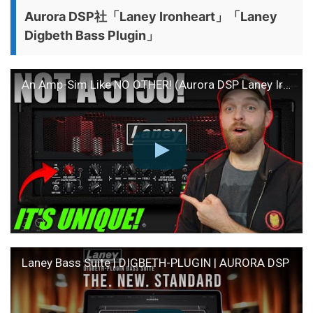
Aurora DSP社「Laney Ironheart」「Laney
Digbeth Bass Plugin」
An Amp-Sim Like NO OTHER! (Aurora DSP Laney Ironheart)
Laney Bass Suite | DIGBETH-PLUGIN | AURORA DSP